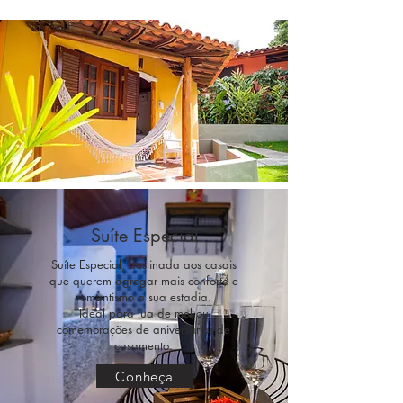
Suíte Especial
Suíte Especial, destinada aos casais
que querem agregar mais conforto e
romantismo a sua estadia.
Ideal para lua de mel ou
comemorações de aniversários de
casamento.
Conheça